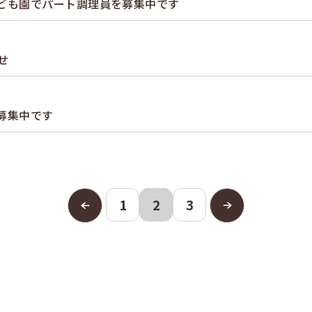
ども園でパート調理員を募集中です
せ
募集中です
1
2
3