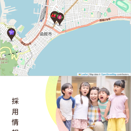
Leaflet
|
Map data ©
OpenStreetMap
contributors,
採用情報